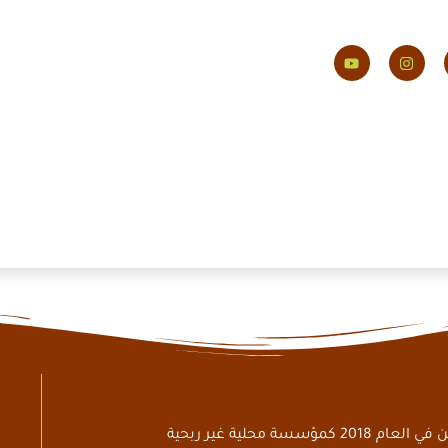
أسست جرامين يمن في العام 2018 كمؤسسة محلية غير ربحية